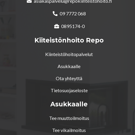
asiakaspalvelu@repokiinteistohoito.fi
09 7772 068
0895174-0
Kiiteistönhoito Repo
Kiinteistöhoitopalvelut
Asukkaalle
Ota yhteyttä
Tietosuojaseloste
Asukkaalle
Tee muuttoilmoitus
Tee vikailmoitus